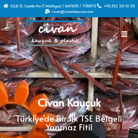
O.S.B 15. Cadde No:17 Melikgazi / KAYSERİ / TÜRKİYE
+90.352 321 10 30
civan@civankaucuk.com
Civan Kauçuk
Türkiye'de Bir İlk TSE Belgeli
Yanmaz Fitil