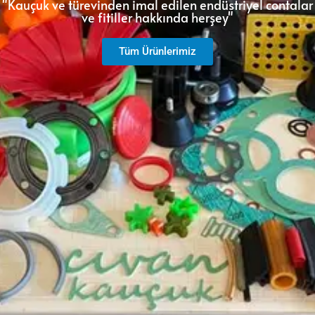
"Kauçuk ve türevinden imal edilen endüstriyel contalar
ve fitiller hakkında herşey"
Tüm Ürünlerimiz