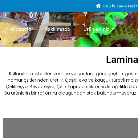
O.S.B 15. Cadde No:1
Anasayfa
Hakkımızda
Ürünlerimiz
Laminas
Kullanılmak istenilen zemine ve şartlara göre çeşitlilik göste
hamur çşitlerinden üretilir. Çeşitli eva ve kauçuk türevli ma
Çelik eşya, Beyaz eşya, Çelik kapı v.b sektörlerde ağırlıklı ol
Bu ürünlerin bir raf ömrü olduğundan stok bulundurmuyoruz Uy