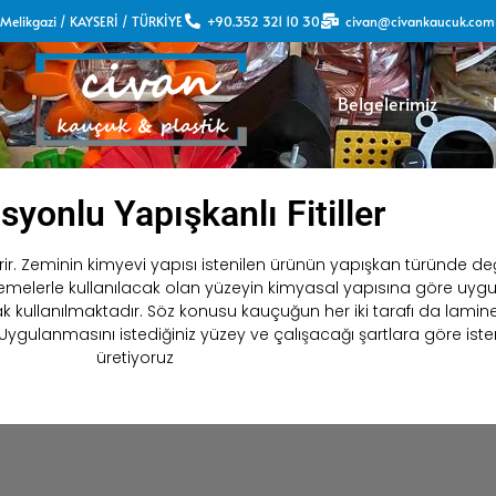
7 Melikgazi / KAYSERİ / TÜRKİYE
+90.352 321 10 30
civan@civankaucuk.com
Belgelerimiz
yonlu Yapışkanlı Fitiller
rir. Zeminin kimyevi yapısı istenilen ürünün yapışkan türünde değiş
lzemelerle kullanılacak olan yüzeyin kimyasal yapısına göre uygun 
arak kullanılmaktadır. Söz konusu kauçuğun her iki tarafı da lamin
gulanmasını istediğiniz yüzey ve çalışacağı şartlara göre iste
üretiyoruz