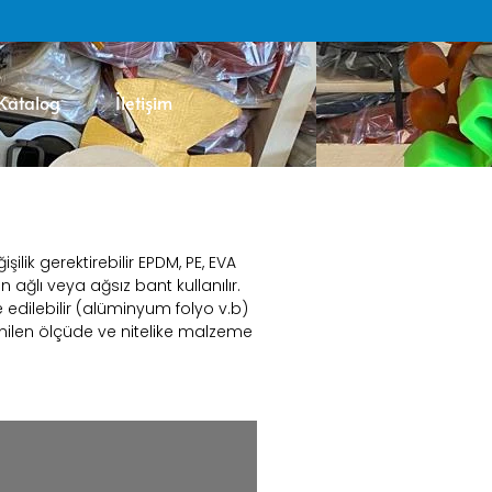
Katalog
İletişim
ilik gerektirebilir EPDM, PE, EVA
ağlı veya ağsız bant kullanılır.
e edilebilir (alüminyum folyo v.b)
nilen ölçüde ve nitelike malzeme