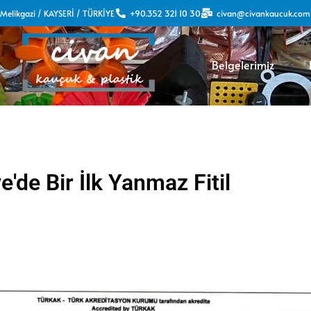
7 Melikgazi / KAYSERİ / TÜRKİYE
+90.352 321 10 30
civan@civankaucuk.com
Belgelerimiz
e'de Bir İlk Yanmaz Fitil